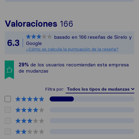
Para ofrecerte un
Valoraciones
166
Sirelo no es resp
basado en
166
reseñas de Sirelo y
Todas las reseñas
6.3
Google
¿Cómo se calcula la puntuación de la reseña?
29%
de los usuarios recomiendan esta empresa
de mudanzas
Filtra por: