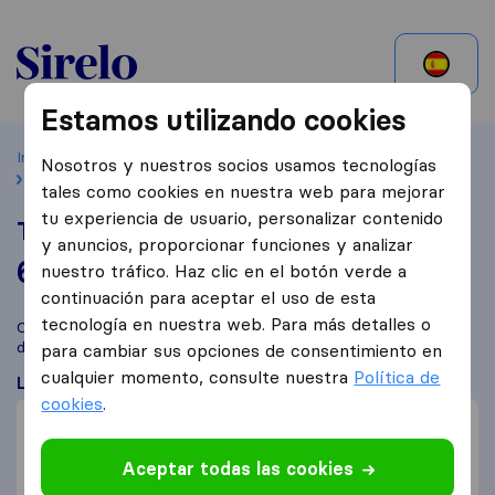
Mexico
Estamos utilizando cookies
Inicio
Buscar empresas mudanzas
Naucalpan de Juárez
Nosotros y nuestros socios usamos tecnologías
Trafimar Mobility
tales como cookies en nuestra web para mejorar
tu experiencia de usuario, personalizar contenido
Trafimar Mobility
y anuncios, proporcionar funciones y analizar
6.3
basado en
166
nuestro tráfico. Haz clic en el botón verde a
reseñas de Sirelo y Google
i
continuación para aceptar el uso de esta
tecnología en nuestra web. Para más detalles o
Compara Trafimar Mobility con otras
empresas de mudanzas
de
Naucalpan de Juárez
para cambiar sus opciones de consentimiento en
cualquier momento, consulte nuestra
Política de
Lo que dicen los clientes
cookies
.
Cuidadosos con mobiliario (1)
Mudanza rápida (1)
Aceptar todas las cookies
Poco profesional (2)