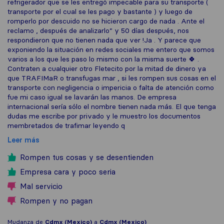
refrigerador que se les entregó impecable para su transporte (
transporte por el cual se les pago y bastante ) y luego de
romperlo por descuido no se hicieron cargo de nada . Ante el
reclamo , después de analizarlo” y 50 días después, nos
respondieron que no tienen nada que ver !Ja . Y parece que
exponiendo la situación en redes sociales me entero que somos
varios a los que les paso lo mismo con la misma suerte 🍀 .
Contraten a cualquier otro Fletecito por la mitad de dinero ya
que TRAFIMaR o transfugas mar , si les rompen sus cosas en el
transporte con negligencia o impericia o falta de atención como
fue mi caso igual se lavarán las manos. De empresa
internacional sería sólo el nombre tienen nada más. El que tenga
dudas me escribe por privado y le muestro los documentos
membretados de trafimar leyendo q
Leer más
Rompen tus cosas y se desentienden
Empresa cara y poco seria
Mal servicio
Rompen y no pagan
Mudanza de
Cdmx (Mexico)
a
Cdmx (Mexico)