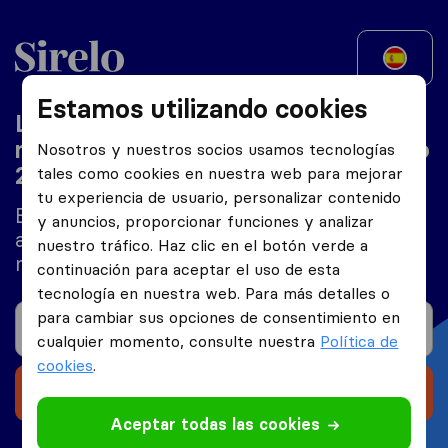
Mexico
Estamos utilizando cookies
Las 10 mejores empresas de
mudanzas internacionales en México
Nosotros y nuestros socios usamos tecnologías
2026
tales como cookies en nuestra web para mejorar
tu experiencia de usuario, personalizar contenido
Encuentra un empresa de mudanzas y
y anuncios, proporcionar funciones y analizar
ahorra hasta un
en los costes de tu
40%
nuestro tráfico. Haz clic en el botón verde a
mudanza
continuación para aceptar el uso de esta
tecnología en nuestra web. Para más detalles o
para cambiar sus opciones de consentimiento en
cualquier momento, consulte nuestra
Política de
cookies
.
Recibe 5 presupuestos gratuitos
Aceptar todas las cookies